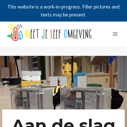
This website is a work-in-progress. Filler pictures and
texts may be present.
Doorgaan
naar
inhoud
Aan de slag