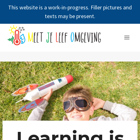
This website is a work-in-progress. Filler pictures and
texts may be present.
Doorgaan
naar
inhoud
Learning is