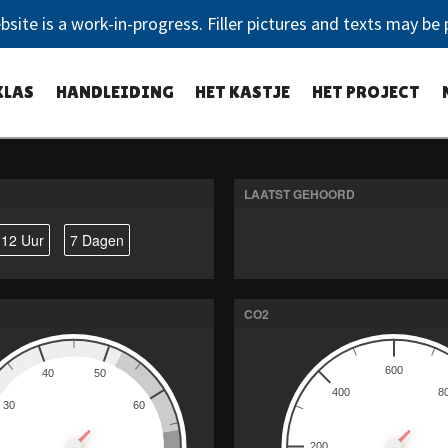
bsite is a work-in-progress. Filler pictures and texts may be 
KLAS
HANDLEIDING
HET KASTJE
HET PROJECT