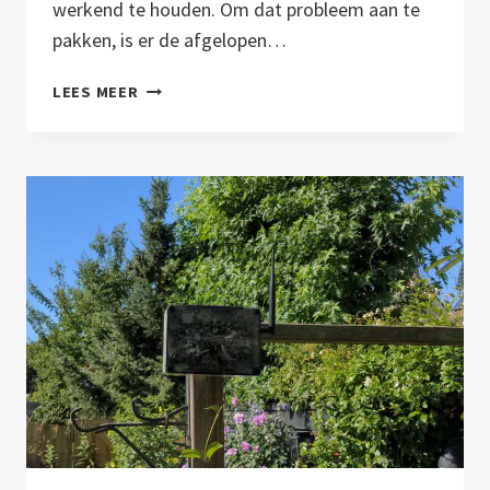
werkend te houden. Om dat probleem aan te
pakken, is er de afgelopen…
EEN
LEES MEER
NIEUW
PROTOTYPE
&
WATERSCHAP
VALLEI
EN
VELUWE