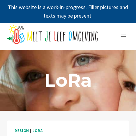
This website is a work-in-progress. Filler pictures and
texts may be present.
Doorgaan
naar
inhoud
LoRa
DESIGN
|
LORA