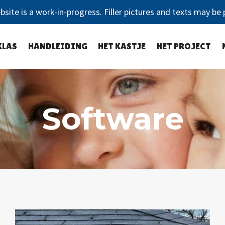
bsite is a work-in-progress. Filler pictures and texts may be 
KLAS
HANDLEIDING
HET KASTJE
HET PROJECT
Software