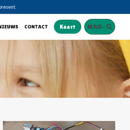
present.
NIEUWS
CONTACT
Kaart
MJLO-