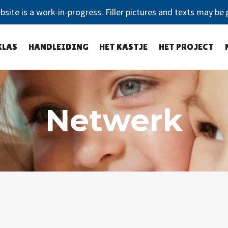
bsite is a work-in-progress. Filler pictures and texts may be 
KLAS
HANDLEIDING
HET KASTJE
HET PROJECT
Netwerk