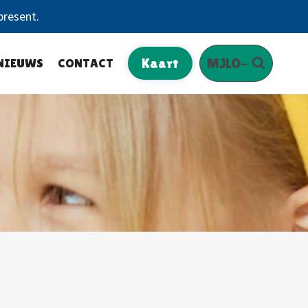
present.
NIEUWS
CONTACT
Kaart
MJLO-